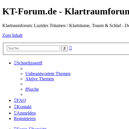
KT-Forum.de - Klartraumforum
Klartraumforum: Luzides Träumen / Klarträume, Traum & Schlaf - D
Zum Inhalt
Erweiterte
Suche
Suche
Schnellzugriff
Unbeantwortete Themen
Aktive Themen
Suche
FAQ
Kontakt
Anmelden
Registrieren