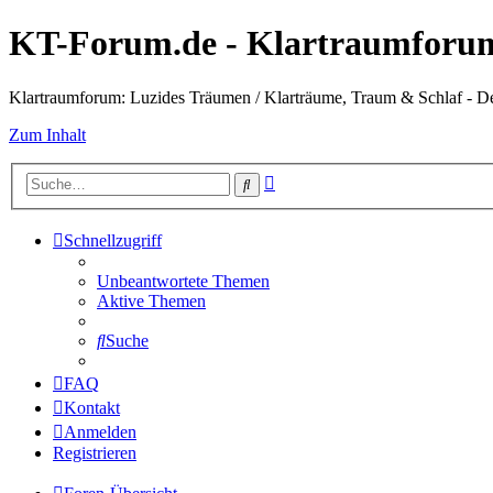
KT-Forum.de - Klartraumforum
Klartraumforum: Luzides Träumen / Klarträume, Traum & Schlaf - D
Zum Inhalt
Erweiterte
Suche
Suche
Schnellzugriff
Unbeantwortete Themen
Aktive Themen
Suche
FAQ
Kontakt
Anmelden
Registrieren